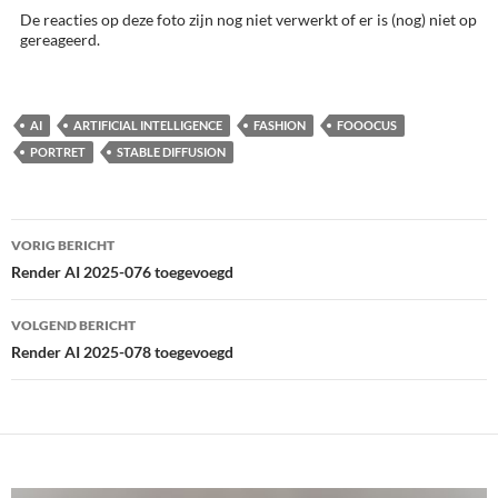
De reacties op deze foto zijn nog niet verwerkt of er is (nog) niet op
gereageerd.
AI
ARTIFICIAL INTELLIGENCE
FASHION
FOOOCUS
PORTRET
STABLE DIFFUSION
Bericht
VORIG BERICHT
navigatie
Render AI 2025-076 toegevoegd
VOLGEND BERICHT
Render AI 2025-078 toegevoegd