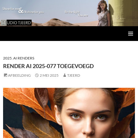
Studio Tjeerd
GA
PRIMAI
NAAR
MENU
DE
INHOUD
2025
,
AI RENDERS
RENDER AI 2025-077 TOEGEVOEGD
AFBEELDING
2 MEI 2025
TJEERD