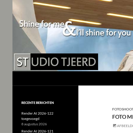
Studio Tjeerd
Shine for me and I'll shine for you
RECENTE BERICHTEN
FOTOSHOO
Render AI 2026-122
FOTO ME
toegevoegd
8 augustus 2026
AFBEELD
Render AI 2026-121