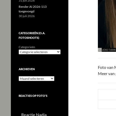
31 juli 2026
Render AI 2026-113
toegevoegd
30 juli 2026
CATEGORIEËN (O.A.
FOTOSHOOTS)
Categorieën
Foto van 
ARCHIEVEN
Meer van
Archieven
REACTIES OP FOTO’S
Reactie Nadia