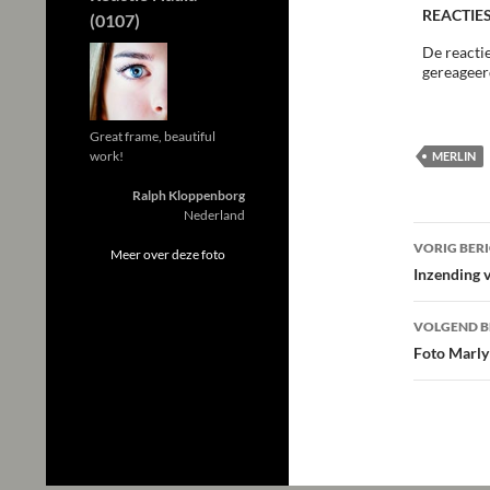
REACTIES
(0107)
De reactie
gereageer
Great frame, beautiful
work!
MERLIN
Ralph Kloppenborg
Nederland
Beric
VORIG BER
Meer over deze foto
navig
Inzending 
VOLGEND B
Foto Marly