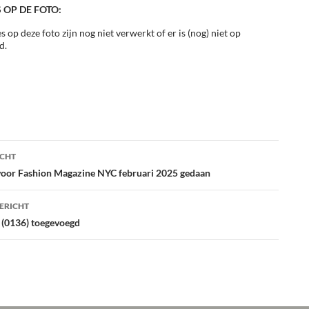
 OP DE FOTO:
s op deze foto zijn nog niet verwerkt of er is (nog) niet op
d.
ht
ICHT
atie
voor Fashion Magazine NYC februari 2025 gedaan
ERICHT
 (0136) toegevoegd