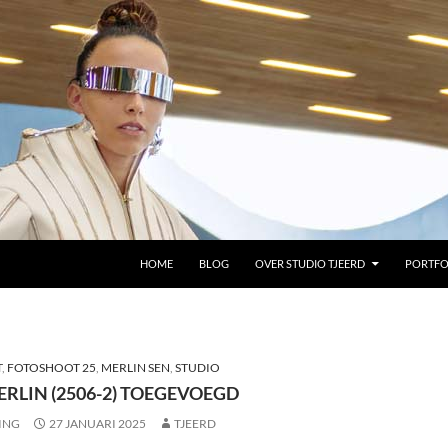
GA NAAR DE INHOUD
HOME
BLOG
OVER STUDIO TJEERD
PORTFO
T
,
FOTOSHOOT 25
,
MERLIN SEN
,
STUDIO
RLIN (2506-2) TOEGEVOEGD
ING
27 JANUARI 2025
TJEERD