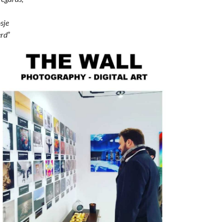
sje
erd
”