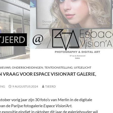
NIEUWS
,
ONDERSCHEIDINGEN
,
TENTOONSTELLING
,
UITGELICHT
N VRAAG VOOR ESPACE VISION’ART GALERIE,
ING
9 AUGUSTUS 2024
TJEERD
ktober vorig jaar zijn 30 foto’s van Merlin in de digitale
van de Parijse fotogalerie
Espace Vision’Art
.
e expositie eindigt in oktober dit jaar de galeriehouder wil