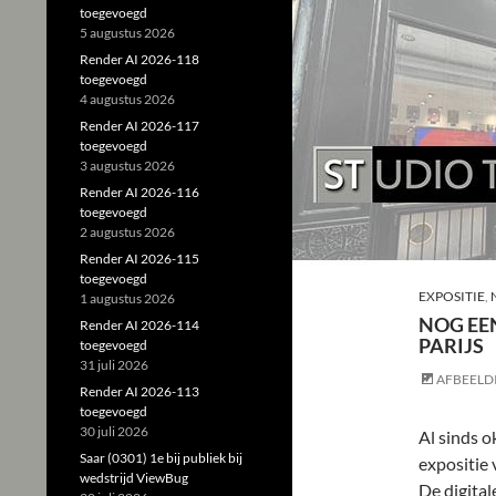
toegevoegd
5 augustus 2026
Render AI 2026-118
toegevoegd
4 augustus 2026
Render AI 2026-117
toegevoegd
3 augustus 2026
Render AI 2026-116
toegevoegd
2 augustus 2026
Render AI 2026-115
toegevoegd
EXPOSITIE
,
1 augustus 2026
NOG EE
Render AI 2026-114
PARIJS
toegevoegd
31 juli 2026
AFBEELD
Render AI 2026-113
toegevoegd
30 juli 2026
Al sinds o
Saar (0301) 1e bij publiek bij
expositie 
wedstrijd ViewBug
De digital