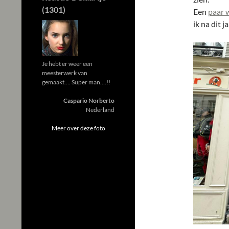
(1301)
Een
paar 
ik na dit 
Je hebt er weer een
meesterwerk van
gemaakt…. Super man….!!
Caspario Norberto
Nederland
Meer over deze foto