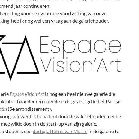
komend jaar continueren.
bereiding voor de eventuele voortzetting van onze
ing, heb ik nog wel een vraag aan de galeriehouder.
lerie
Espace Vision’Art
is nog een heel nieuwe galerie die
 oktober haar deuren opende en is gevestigd in het Parijse
atin
(5e arrondissement).
orig jaar werd ik
benaderd
door de galeriehouder met de
k mee wilde doen in de start-up van zijn galerie.
 oktober is een
dertigtal foto’s van Merlin
in de galerie te