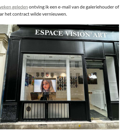
weken geleden
ontving ik een e-mail van de galeriehouder of
jaar het contract wilde vernieuwen.