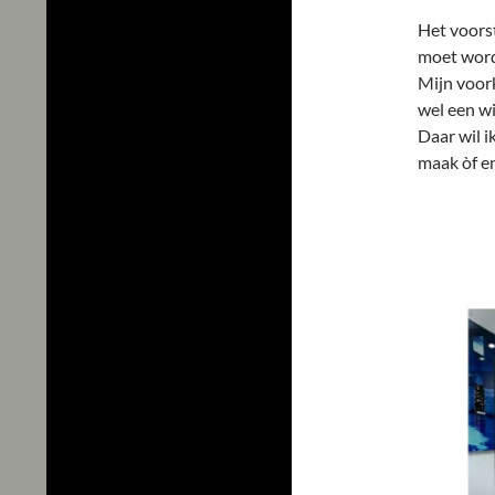
Het voorst
moet word
Mijn voorke
wel een wi
Daar wil i
maak òf en