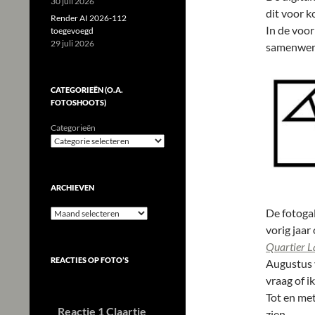
30 juli 2026
dit voor 
Render AI 2026-112
In de voor
toegevoegd
29 juli 2026
samenwerk
CATEGORIEËN (O.A.
FOTOSHOOTS)
Categorieën
ARCHIEVEN
De fotoga
Archieven
vorig jaar
Quartier L
REACTIES OP FOTO’S
Augustus v
vraag of i
Tot en met
Reactie 1 Claartje
zien.