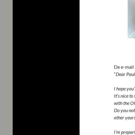
De e-mail 
“
Dear Paul
I hope you’
It’s nice t
with the O
Do you not
other year
I’m prepari