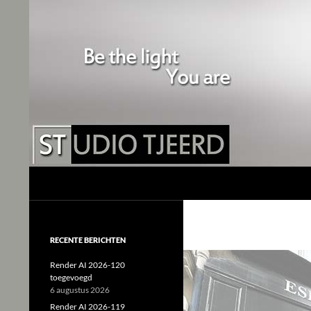
Studio Tjeerd
Shine for me and I'll shine for you
RECENTE BERICHTEN
Render AI 2026-120
toegevoegd
6 augustus 2026
Render AI 2026-119