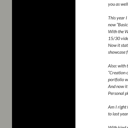
you as well
This year I
now “Basic
With the Wa
15/30 video
Now it stat
showcase f
Also: with 
“Creation 
portfolio w
And now it 
Personal ph
Am I right 
to last yea
With kind 