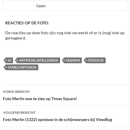
Geen
REACTIES OP DE FOTO:
De reacties op deze foto zijn nog niet verwerkt of er is (nog) niet op
gereageerd.
AI
ARTIFICIAL INTELLIGENCE
FASHION
FOOOCUS
STABLE DIFFUSION
Bericht
VORIG BERICHT
navigatie
Foto Merlin was te zien op Times Square!
VOLGEND BERICHT
Foto Merlin (1322) opnieuw in de schijnwerpers bij ViewBug