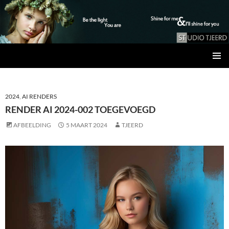
Studio Tjeerd
GA
PRIMAI
NAAR
MENU
DE
INHOUD
2024
,
AI RENDERS
RENDER AI 2024-002 TOEGEVOEGD
AFBEELDING
5 MAART 2024
TJEERD