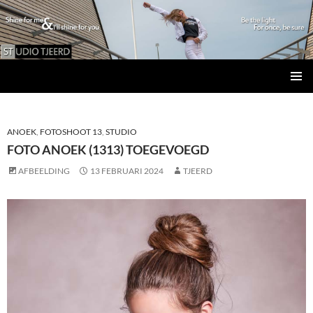
Studio Tjeerd
GA
PRIMAI
NAAR
MENU
DE
INHOUD
ANOEK
,
FOTOSHOOT 13
,
STUDIO
FOTO ANOEK (1313) TOEGEVOEGD
AFBEELDING
13 FEBRUARI 2024
TJEERD