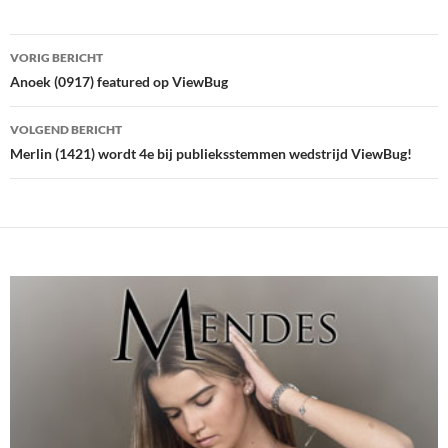
Bericht
VORIG BERICHT
navigatie
Anoek (0917) featured op ViewBug
VOLGEND BERICHT
Merlin (1421) wordt 4e bij publieksstemmen wedstrijd ViewBug!