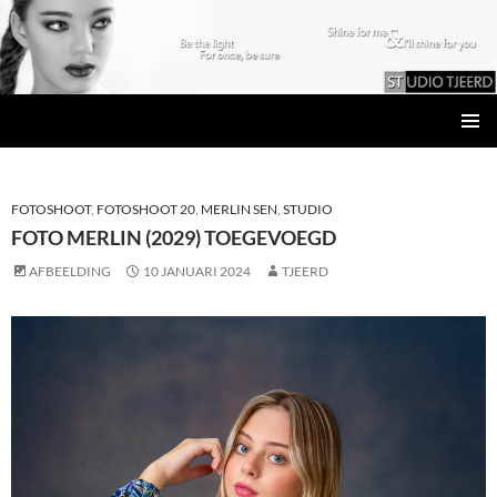
Studio Tjeerd
GA
PRIMAI
NAAR
MENU
DE
INHOUD
FOTOSHOOT
,
FOTOSHOOT 20
,
MERLIN SEN
,
STUDIO
FOTO MERLIN (2029) TOEGEVOEGD
AFBEELDING
10 JANUARI 2024
TJEERD