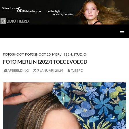
Studio Tjeerd
GA
PRIMAI
NAAR
MENU
DE
INHOUD
FOTOSHOOT
,
FOTOSHOOT 20
,
MERLIN SEN
,
STUDIO
FOTO MERLIN (2027) TOEGEVOEGD
AFBEELDING
7 JANUARI 2024
TJEERD