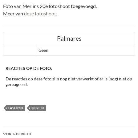
Foto van Merlins 20e fotoshoot toegevoegd.
Meer van
deze fotoshoot
.
Palmares
Geen
REACTIES OP DE FOTO:
De reacties op deze foto zijn nog niet verwerkt of er is (nog) niet op
gereageerd.
FASHION
MERLIN
Bericht
VORIG BERICHT