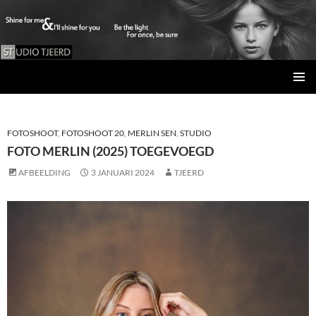
Studio Tjeerd
GA
PRIMAI
NAAR
MENU
DE
INHOUD
FOTOSHOOT
,
FOTOSHOOT 20
,
MERLIN SEN
,
STUDIO
FOTO MERLIN (2025) TOEGEVOEGD
AFBEELDING
3 JANUARI 2024
TJEERD