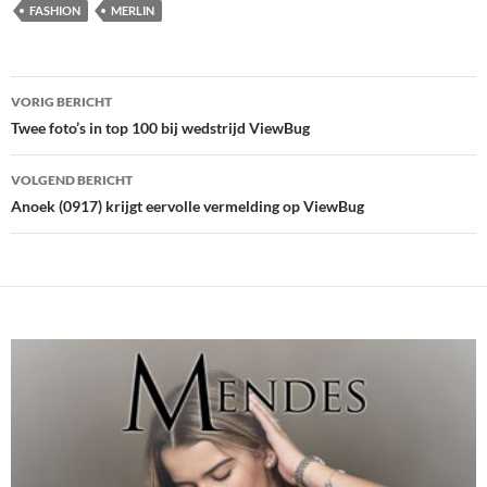
FASHION
MERLIN
Bericht
VORIG BERICHT
navigatie
Twee foto’s in top 100 bij wedstrijd ViewBug
VOLGEND BERICHT
Anoek (0917) krijgt eervolle vermelding op ViewBug