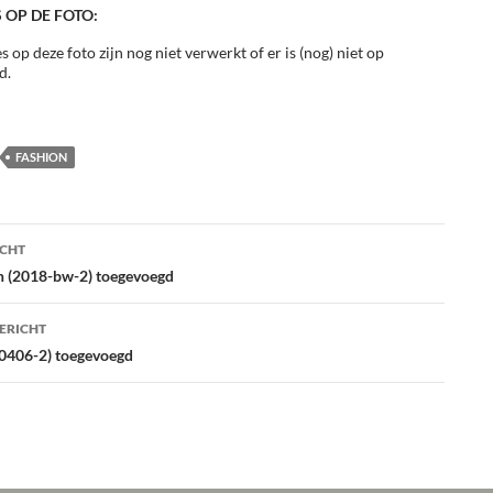
 OP DE FOTO:
s op deze foto zijn nog niet verwerkt of er is (nog) niet op
d.
FASHION
ht
ICHT
atie
n (2018-bw-2) toegevoegd
ERICHT
(0406-2) toegevoegd