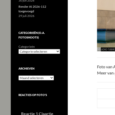
30 juli 2026
Render AI 2026-112
toegevoegd
29 juli 2026
CATEGORIEËN (O.A.
FOTOSHOOTS)
Categorieën
Foto van 
ARCHIEVEN
Meer van
Archieven
REACTIES OP FOTO’S
Reactie 1 Claartje