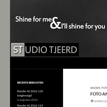
Studio Tjeerd
Shine for me and I'll shine for you
RECENTE BERICHTEN
ANOEK
,
FOT
Render AI 2026-120
FOTO A
toegevoegd
6 augustus 2026
AFBEELD
Render AI 2026-119