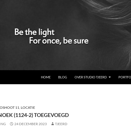
GA NAAR DE INHOUD
HOME
BLOG
OVER STUDIO TJEERD
PORTFO
OSHOOT 11
,
LOCATIE
NOEK (1124-2) TOEGEVOEGD
ING
24 DECEMBER 2023
TJEERD