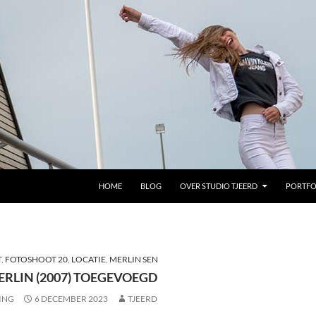
GA NAAR DE INHOUD
HOME
BLOG
OVER STUDIO TJEERD
PORTFO
T
,
FOTOSHOOT 20
,
LOCATIE
,
MERLIN SEN
ERLIN (2007) TOEGEVOEGD
ING
6 DECEMBER 2023
TJEERD