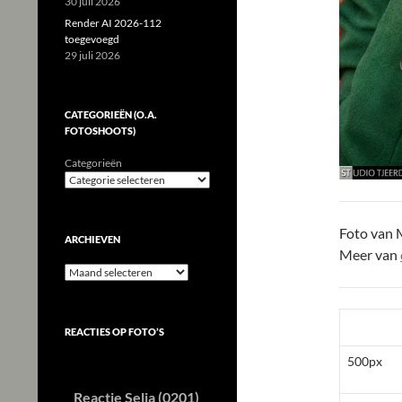
30 juli 2026
Render AI 2026-112
toegevoegd
29 juli 2026
CATEGORIEËN (O.A.
FOTOSHOOTS)
Categorieën
Foto van 
ARCHIEVEN
Meer van
Archieven
REACTIES OP FOTO’S
500px
Reactie Selia (0201)