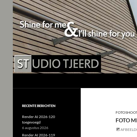
Studio Tjeerd
Shine for me and I'll shine for you
RECENTE BERICHTEN
FOTOSHOO
Render AI 2026-120
FOTO M
toegevoegd
6 augustus 2026
AFBEELD
Render AI 2026-119