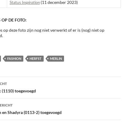
Status
Inspiration
(11 december 2023)
 OP DE FOTO:
s op deze foto zijn nog niet verwerkt of er is (nog) niet op
d.
FASHION
HERFST
MERLIN
ht
ICHT
atie
 (1110) toegevoegd
ERICHT
n en Shadyra (0113-2) toegevoegd