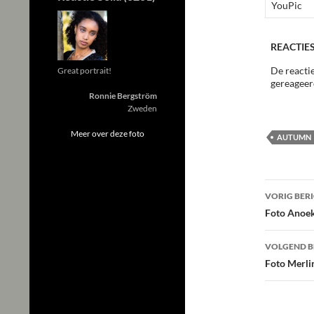
YouPic
REACTIES
De reactie
Great portrait!
gereageer
Ronnie Bergström
Zweden
Meer over deze foto
AUTUMN
Beric
VORIG BER
navig
Foto Anoek
VOLGEND B
Foto Merli