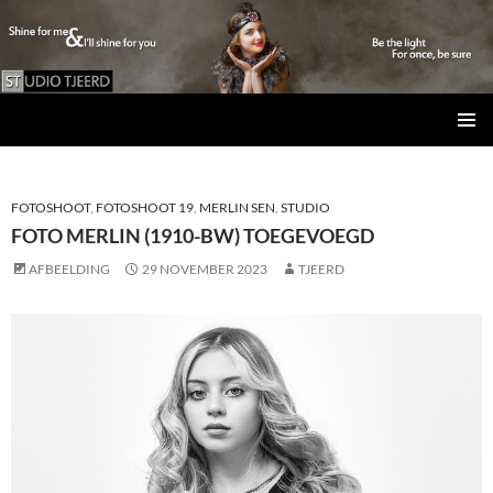
Studio Tjeerd
GA
PRIMAI
NAAR
MENU
DE
INHOUD
FOTOSHOOT
,
FOTOSHOOT 19
,
MERLIN SEN
,
STUDIO
FOTO MERLIN (1910-BW) TOEGEVOEGD
AFBEELDING
29 NOVEMBER 2023
TJEERD