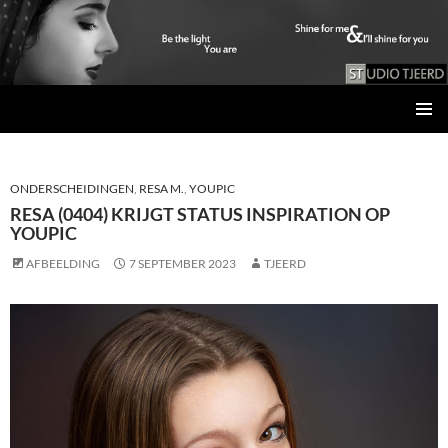
Studio Tjeerd
GA
PRIMAI
NAAR
MENU
DE
INHOUD
ONDERSCHEIDINGEN
,
RESA M.
,
YOUPIC
RESA (0404) KRIJGT STATUS INSPIRATION OP
YOUPIC
AFBEELDING
7 SEPTEMBER 2023
TJEERD