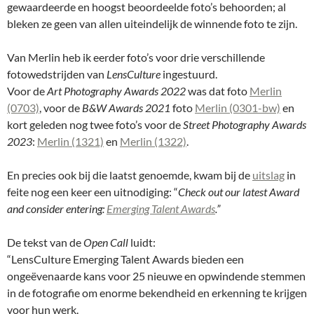
gewaardeerde en hoogst beoordeelde foto’s behoorden; al
bleken ze geen van allen uiteindelijk de winnende foto te zijn.
Van Merlin heb ik eerder foto’s voor drie verschillende
fotowedstrijden van
LensCulture
ingestuurd.
Voor de
Art Photography Awards 2022
was dat foto
Merlin
(0703)
, voor de
B&W Awards 2021
foto
Merlin (0301-bw)
en
kort geleden nog twee foto’s voor de
Street Photography Awards
2023
:
Merlin (1321)
en
Merlin (1322)
.
En precies ook bij die laatst genoemde, kwam bij de
uitslag
in
feite nog een keer een uitnodiging: “
Check out our latest Award
and consider entering:
Emerging Talent Awards
.”
De tekst van de
Open Call
luidt:
“LensCulture Emerging Talent Awards bieden een
ongeëvenaarde kans voor 25 nieuwe en opwindende stemmen
in de fotografie om enorme bekendheid en erkenning te krijgen
voor hun werk.