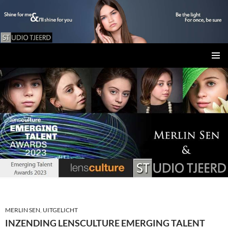
Studio Tjeerd
GA
PRIMAI
NAAR
MENU
DE
INHOUD
MERLIN SEN
,
UITGELICHT
INZENDING LENSCULTURE EMERGING TALENT