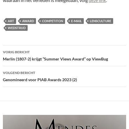
waaraan in het verleden is meegedaan, volg
deze link
.
ART
AWARD
COMPETITON
E-MAIL
LENSCULTURE
WEDSTRIJD
Bericht
VORIG BERICHT
navigatie
Merlin (1807-2) krijgt “Summer Views Award” op ViewBug
VOLGEND BERICHT
Genomineerd voor PIAB Awards 2023 (2)