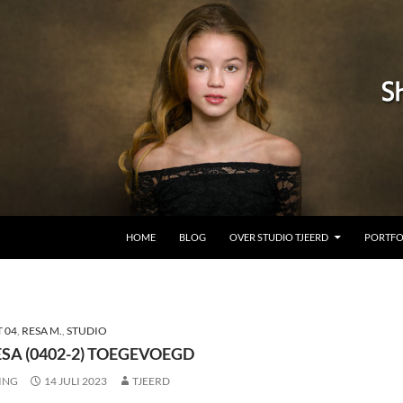
GA NAAR DE INHOUD
HOME
BLOG
OVER STUDIO TJEERD
PORTFO
 04
,
RESA M.
,
STUDIO
SA (0402-2) TOEGEVOEGD
ING
14 JULI 2023
TJEERD