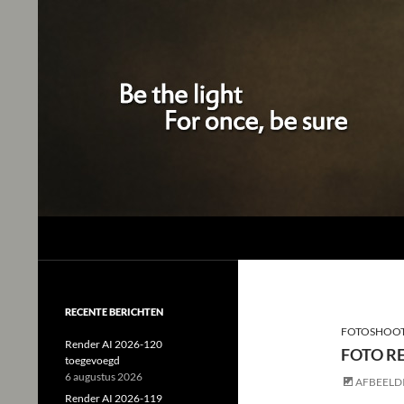
Studio Tjeerd
Shine for me and I'll shine for you
RECENTE BERICHTEN
FOTOSHOOT
Render AI 2026-120
FOTO RE
toegevoegd
6 augustus 2026
AFBEELD
Render AI 2026-119