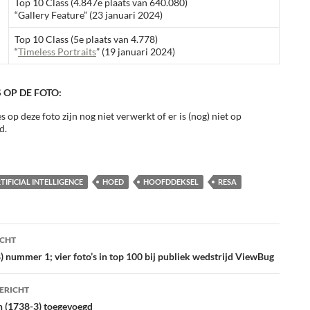
Top 10 Class (4.847e plaats van 640.080)
“Gallery Feature” (23 januari 2024)
Top 10 Class (5e plaats van 4.778)
“
Timeless Portraits
” (19 januari 2024)
 OP DE FOTO:
s op deze foto zijn nog niet verwerkt of er is (nog) niet op
d.
TIFICIAL INTELLIGENCE
HOED
HOOFDDEKSEL
RESA
ht
ICHT
atie
 nummer 1; vier foto’s in top 100 bij publiek wedstrijd ViewBug
ERICHT
n (1738-3) toegevoegd