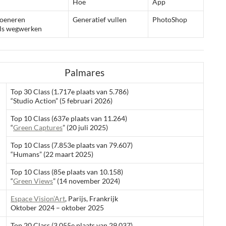
Hoe
App
soeneren
Generatief vullen
PhotoShop
els wegwerken
Palmares
Top 30 Class (1.717e plaats van 5.786)
“Studio Action” (5 februari 2026)
Top 10 Class (637e plaats van 11.264)
“
Green Captures
” (20 juli 2025)
Top 10 Class (7.853e plaats van 79.607)
“Humans” (22 maart 2025)
Top 10 Class (85e plaats van 10.158)
“
Green Views
” (14 november 2024)
Espace Vision’Art
, Parijs, Frankrijk
Oktober 2024 – oktober 2025
Top 20 Class (3.055e plaats van 29.037)