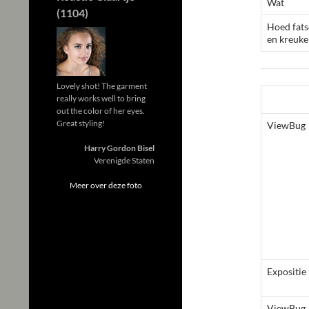
Wat
(1104)
Hoed fat
en kreuk
Lovely shot! The garment
really works well to bring
out the color of her eyes.
Great styling!
ViewBug
Harry Gordon Bisel
Verenigde Staten
Meer over deze foto
Expositie
ViewBug