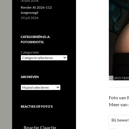
30 juli 2026
Render AI 2026-112
toegevoegd
29 juli 2026
CATEGORIEËN (O.A.
FOTOSHOOTS)
Categorieën
ARCHIEVEN
Archieven
Foto van 
Meer van
REACTIES OP FOTO’S
Bij bewer
Reactie Claartje