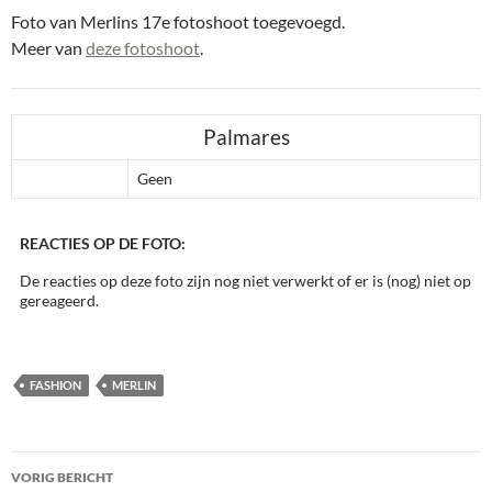
Foto van Merlins 17e fotoshoot toegevoegd.
Meer van
deze fotoshoot
.
Palmares
Geen
REACTIES OP DE FOTO:
De reacties op deze foto zijn nog niet verwerkt of er is (nog) niet op
gereageerd.
FASHION
MERLIN
Bericht
VORIG BERICHT