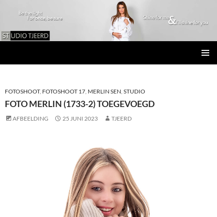
Studio Tjeerd
GA
PRIMAI
NAAR
MENU
DE
INHOUD
FOTOSHOOT
,
FOTOSHOOT 17
,
MERLIN SEN
,
STUDIO
FOTO MERLIN (1733-2) TOEGEVOEGD
AFBEELDING
25 JUNI 2023
TJEERD