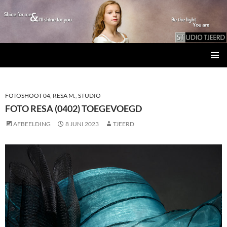
Studio Tjeerd
GA
PRIMAI
NAAR
MENU
DE
INHOUD
FOTOSHOOT 04
,
RESA M.
,
STUDIO
FOTO RESA (0402) TOEGEVOEGD
AFBEELDING
8 JUNI 2023
TJEERD