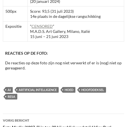
(20 januari 2024)
500px
Score: 93,5 (31 juli 2023)
14e plaats in de dagelijkse rangschikking
Expositie
“
CENSORED
”
M.A.D.S. Art Gallery, Milano, Italië
15 juni – 21 juni 2023
REACTIES OP DE FOTO:
De reacties op deze foto zijn nog niet verwerkt of er is (nog) niet op
gereageerd.
AI
ARTIFICIAL INTELLIGENCE
HOED
HOOFDDEKSEL
RESA
Bericht
VORIG BERICHT