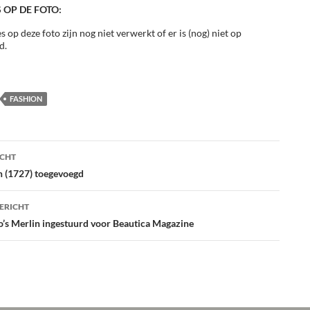
 OP DE FOTO:
s op deze foto zijn nog niet verwerkt of er is (nog) niet op
d.
FASHION
ht
ICHT
atie
n (1727) toegevoegd
ERICHT
o’s Merlin ingestuurd voor Beautica Magazine