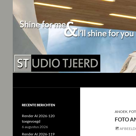
Studio Tjeerd
Shine for me and I'll shine for you
RECENTE BERICHTEN
ANOEK
,
FOT
Render AI 2026-120
FOTO A
toegevoegd
6 augustus 2026
AFBEELD
Render AI 2026-119