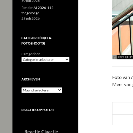
30 juli 2026
Render AI 2026-112
toegevoegd
29 juli 2026
CATEGORIEËN (O.A.
FOTOSHOOTS)
Categorieën
Foto van 
ARCHIEVEN
Meer van
Archieven
REACTIES OP FOTO’S
Reactie Claartje