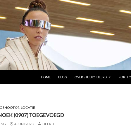
GA NAAR DE INHOUD
HOME
BLOG
OVER STUDIO TJEERD
PORTFO
OSHOOT 09
,
LOCATIE
NOEK (0907) TOEGEVOEGD
ING
4 JUNI 2023
TJEERD