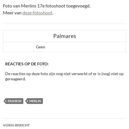
Foto van Merlins 17e fotoshoot toegevoegd.
Meer van
deze fotoshoot
.
Palmares
Geen
REACTIES OP DE FOTO:
De reacties op deze foto zijn nog niet verwerkt of er is (nog) niet op
gereageerd.
FASHION
MERLIN
Bericht
VORIG BERICHT