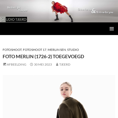
Studio Tjeerd
GA
PRIMAI
NAAR
MENU
DE
INHOUD
FOTOSHOOT
,
FOTOSHOOT 17
,
MERLIN SEN
,
STUDIO
FOTO MERLIN (1726-2) TOEGEVOEGD
AFBEELDING
30 MEI 2023
TJEERD