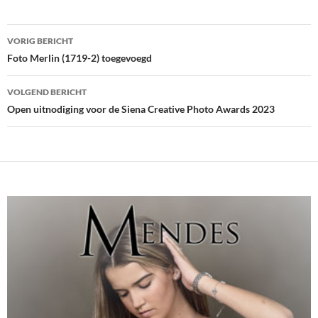
Bericht
VORIG BERICHT
navigatie
Foto Merlin (1719-2) toegevoegd
VOLGEND BERICHT
Open uitnodiging voor de Siena Creative Photo Awards 2023