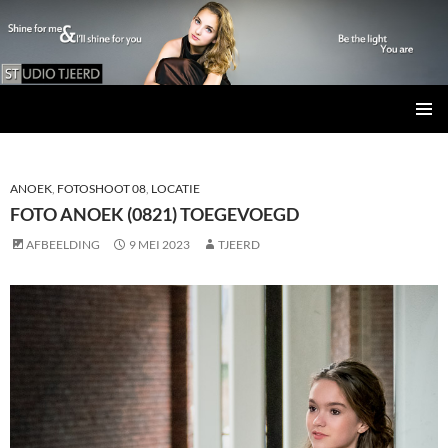
Studio Tjeerd
GA
PRIMAI
NAAR
MENU
DE
INHOUD
ANOEK
,
FOTOSHOOT 08
,
LOCATIE
FOTO ANOEK (0821) TOEGEVOEGD
AFBEELDING
9 MEI 2023
TJEERD