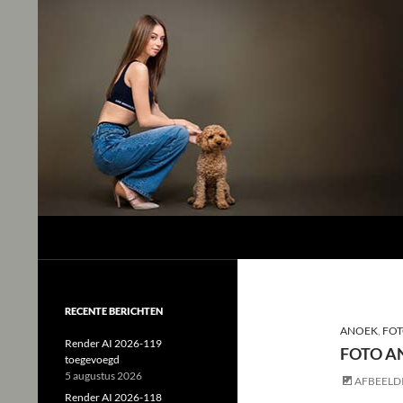
Studio Tjeerd
Shine for me and I'll shine for you
RECENTE BERICHTEN
ANOEK
,
FOT
Render AI 2026-119
FOTO A
toegevoegd
5 augustus 2026
AFBEELD
Render AI 2026-118