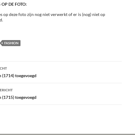
 OP DE FOTO:
s op deze foto zijn nog niet verwerkt of er is (nog) niet op
d.
FASHION
ht
ICHT
atie
n (1714) toegevoegd
ERICHT
n (1715) toegevoegd