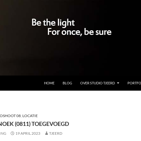
GA NAAR DE INHOUD
HOME
BLOG
OVER STUDIO TJEERD
PORTFO
OSHOOT 08
,
LOCATIE
NOEK (0811) TOEGEVOEGD
ING
19 APRIL 2023
TJEERD