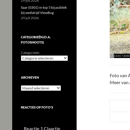
29 juli 2026
Saar (0301) in top 5 bij publiek
bij wedstrijd ViewBug
29 juli 2026
CATEGORIEËN (O.A.
FOTOSHOOTS)
Categorieën
Foto van 
ARCHIEVEN
Meer van
Archieven
REACTIES OP FOTO’S
Reactie 1 Claartje