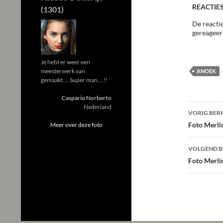
REACTIES
(1301)
De reactie
gereageer
Je hebt er weer een
meesterwerk van
ANOEK
gemaakt…. Super man….!!
Caspario Norberto
Beric
Nederland
VORIG BER
navig
Foto Merli
Meer over deze foto
VOLGEND B
Foto Merli