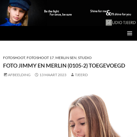
Studio Tjeerd
GA
PRIMAI
NAAR
MENU
DE
INHOUD
FOTOSHOOT
,
FOTOSHOOT 17
,
MERLIN SEN
,
STUDIO
FOTO JIMMY EN MERLIN (0105-2) TOEGEVOEGD
AFBEELDING
13 MAART 2023
TJEERD