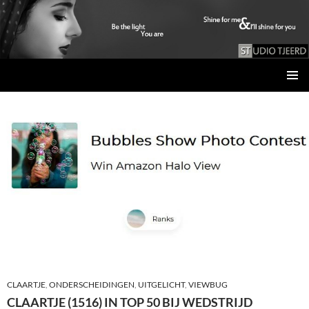
Studio Tjeerd
GA
PRIMAI
NAAR
MENU
DE
INHOUD
CLAARTJE
,
ONDERSCHEIDINGEN
,
UITGELICHT
,
VIEWBUG
CLAARTJE (1516) IN TOP 50 BIJ WEDSTRIJD