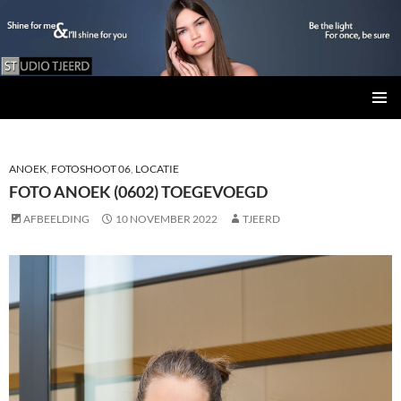
Studio Tjeerd
GA
PRIMAI
NAAR
MENU
DE
INHOUD
ANOEK
,
FOTOSHOOT 06
,
LOCATIE
FOTO ANOEK (0602) TOEGEVOEGD
AFBEELDING
10 NOVEMBER 2022
TJEERD