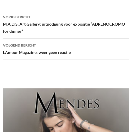
Bericht
VORIG BERICHT
navigatie
M.A.D.S. Art Gallery: uitnodiging voor expositie “ADRENOCROMO
for dinner”
VOLGEND BERICHT
L’Amour Magazine: weer geen reactie