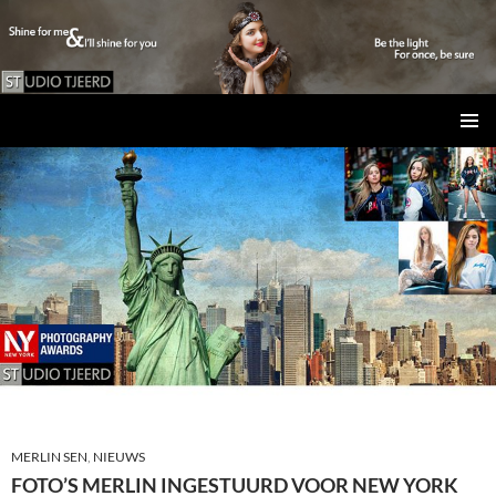
Studio Tjeerd
GA
PRIMAI
NAAR
MENU
DE
INHOUD
MERLIN SEN
,
NIEUWS
FOTO’S MERLIN INGESTUURD VOOR NEW YORK