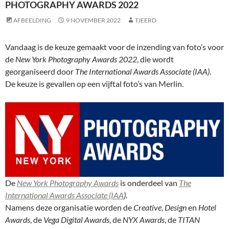
PHOTOGRAPHY AWARDS 2022
AFBEELDING
9 NOVEMBER 2022
TJEERD
Vandaag is de keuze gemaakt voor de inzending van foto’s voor
de
New York Photography Awards
2022
, die wordt
georganiseerd door
The International Awards Associate (IAA)
.
De keuze is gevallen op een vijftal foto’s van Merlin.
De
New York Photography Awards
is onderdeel van
The
International Awards Associate (IAA
)
.
Namens deze organisatie worden de
Creative
,
Design
en
Hotel
Awards
, de
Vega Digital Awards
, de
NYX Awards
, de
TITAN