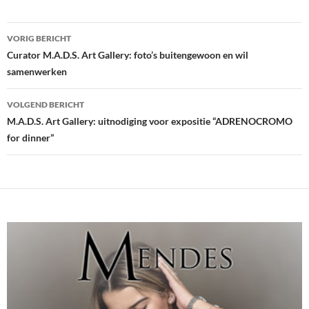
Bericht
VORIG BERICHT
navigatie
Curator M.A.D.S. Art Gallery: foto’s buitengewoon en wil
samenwerken
VOLGEND BERICHT
M.A.D.S. Art Gallery: uitnodiging voor expositie “ADRENOCROMO
for dinner”