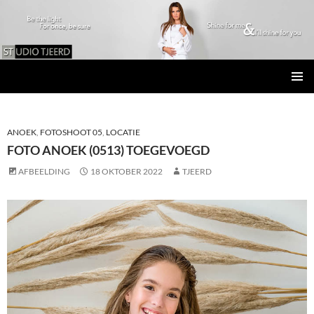
Studio Tjeerd
GA
PRIMAI
NAAR
MENU
DE
INHOUD
ANOEK
,
FOTOSHOOT 05
,
LOCATIE
FOTO ANOEK (0513) TOEGEVOEGD
AFBEELDING
18 OKTOBER 2022
TJEERD