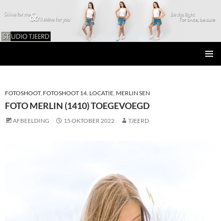
Studio Tjeerd
GA
PRIMAI
NAAR
MENU
DE
INHOUD
FOTOSHOOT
,
FOTOSHOOT 14
,
LOCATIE
,
MERLIN SEN
FOTO MERLIN (1410) TOEGEVOEGD
AFBEELDING
15 OKTOBER 2022
TJEERD