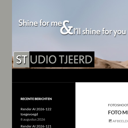
Studio Tjeerd
Shine for me and I'll shine for you
RECENTE BERICHTEN
FOTOSHOO
Render AI 2026-122
FOTO ME
toegevoegd
8 augustus 2026
AFBEELD
Render AI 2026-121