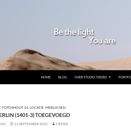
GA NAAR DE INHOUD
HOME
BLOG
OVER STUDIO TJEERD
PORTFO
T
,
FOTOSHOOT 14
,
LOCATIE
,
MERLIN SEN
RLIN (1401-3) TOEGEVOEGD
ING
21 SEPTEMBER 2022
TJEERD