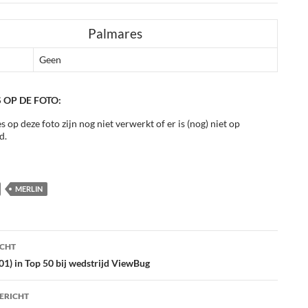
Palmares
Geen
 OP DE FOTO:
s op deze foto zijn nog niet verwerkt of er is (nog) niet op
d.
MERLIN
ht
ICHT
atie
01) in Top 50 bij wedstrijd ViewBug
ERICHT