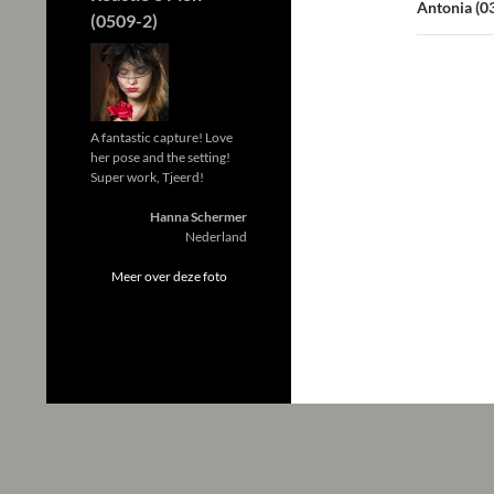
Antonia (0
(0509-2)
A fantastic capture! Love
her pose and the setting!
Super work, Tjeerd!
Hanna Schermer
Nederland
Meer over deze foto