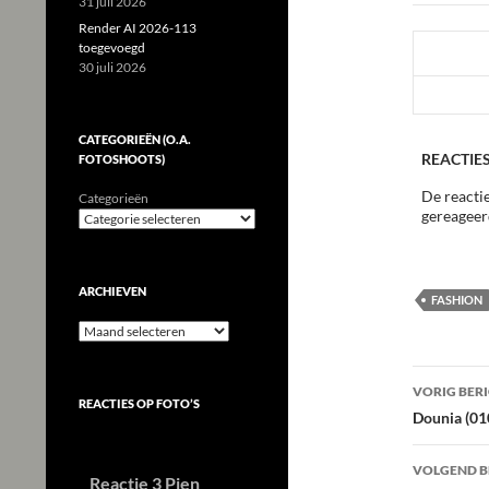
31 juli 2026
Render AI 2026-113
toegevoegd
30 juli 2026
CATEGORIEËN (O.A.
REACTIES
FOTOSHOOTS)
De reactie
Categorieën
gereageer
ARCHIEVEN
FASHION
Archieven
Beric
VORIG BER
REACTIES OP FOTO’S
navig
Dounia (01
VOLGEND B
Reactie 3 Pien