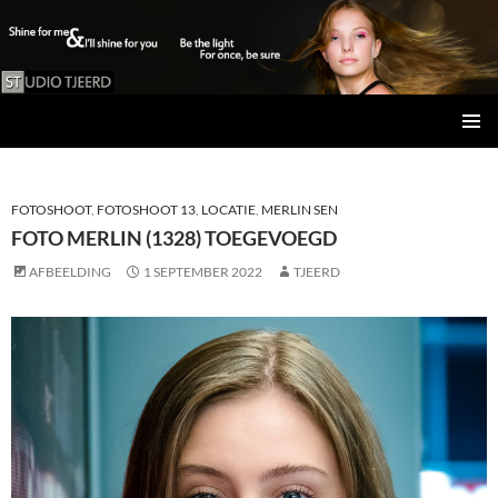
Studio Tjeerd
GA
PRIMAI
NAAR
MENU
DE
INHOUD
FOTOSHOOT
,
FOTOSHOOT 13
,
LOCATIE
,
MERLIN SEN
FOTO MERLIN (1328) TOEGEVOEGD
AFBEELDING
1 SEPTEMBER 2022
TJEERD