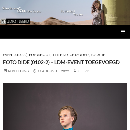
Studio Tjeerd
GA
PRIMAI
NAAR
MENU
DE
INHOUD
EVENT 4 (2022)
,
FOTOSHOOT
,
LITTLE DUTCH MODELS
,
LOCATIE
FOTO DIDE (0102-2) – LDM-EVENT TOEGEVOEGD
AFBEELDING
11 AUGUSTUS 2022
TJEERD