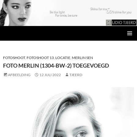
Studio Tjeerd
GA
PRIMAI
NAAR
MENU
DE
INHOUD
FOTOSHOOT
,
FOTOSHOOT 13
,
LOCATIE
,
MERLIN SEN
FOTO MERLIN (1304-BW-2) TOEGEVOEGD
AFBEELDING
12 JULI 2022
TJEERD