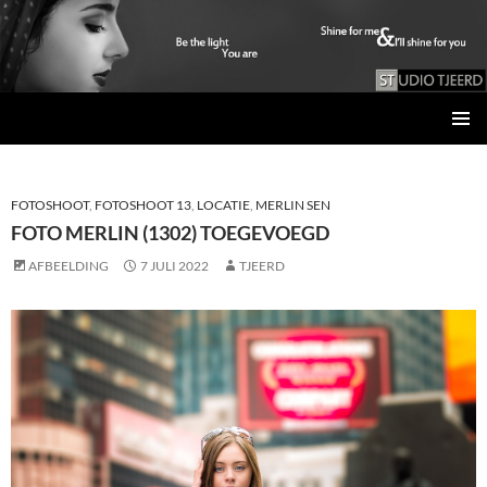
Studio Tjeerd
GA
PRIMAI
NAAR
MENU
DE
INHOUD
FOTOSHOOT
,
FOTOSHOOT 13
,
LOCATIE
,
MERLIN SEN
FOTO MERLIN (1302) TOEGEVOEGD
AFBEELDING
7 JULI 2022
TJEERD