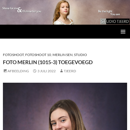
Studio Tjeerd
GA
PRIMAI
NAAR
MENU
DE
INHOUD
FOTOSHOOT
,
FOTOSHOOT 10
,
MERLIN SEN
,
STUDIO
FOTO MERLIN (1015-3) TOEGEVOEGD
AFBEELDING
3 JULI 2022
TJEERD