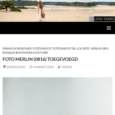
Studio Tjeerd
GA
PRIMAI
NAAR
MENU
DE
INHOUD
FASHION DESIGNER
,
FOTOSHOOT
,
FOTOSHOOT 08
,
LOCATIE
,
MERLIN SEN
,
ROSALIE BOONSTRA COUTURE
FOTO MERLIN (0816) TOEGEVOEGD
AFBEELDING
4 MAART 2022
TJEERD