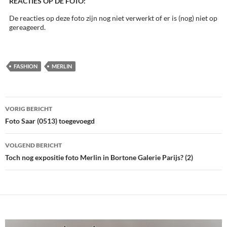
REACTIES OP DE FOTO:
De reacties op deze foto zijn nog niet verwerkt of er is (nog) niet op
gereageerd.
FASHION
MERLIN
Bericht
VORIG BERICHT
navigatie
Foto Saar (0513) toegevoegd
VOLGEND BERICHT
Toch nog expositie foto Merlin in Bortone Galerie Parijs? (2)