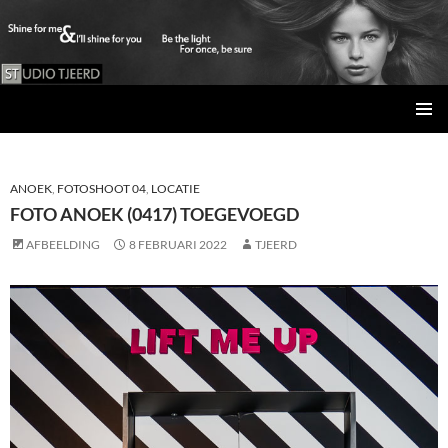
Studio Tjeerd
GA
PRIMAI
NAAR
MENU
DE
INHOUD
ANOEK
,
FOTOSHOOT 04
,
LOCATIE
FOTO ANOEK (0417) TOEGEVOEGD
AFBEELDING
8 FEBRUARI 2022
TJEERD