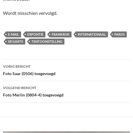
Wordt misschien vervolgd.
E-MAIL
EXPOSITIE
FRANKRIJK
INTERNATIONAAL
PARIJS
SEI L'ARTE
TENTOONSTELLING
Bericht
VORIG BERICHT
navigatie
Foto Saar (0506) toegevoegd
VOLGEND BERICHT
Foto Merlin (0804-4) toegevoegd