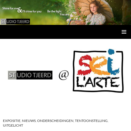
Studio Tjeerd
GA
PRIMAI
NAAR
MENU
DE
INHOUD
EXPOSITIE
,
NIEUWS
,
ONDERSCHEIDINGEN
,
TENTOONSTELLING
,
UITGELICHT