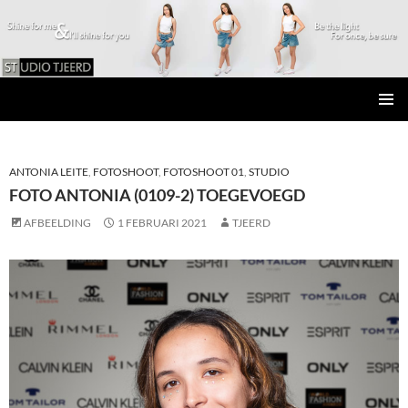
Studio Tjeerd
GA
PRIMAI
NAAR
MENU
DE
INHOUD
ANTONIA LEITE
,
FOTOSHOOT
,
FOTOSHOOT 01
,
STUDIO
FOTO ANTONIA (0109-2) TOEGEVOEGD
AFBEELDING
1 FEBRUARI 2021
TJEERD