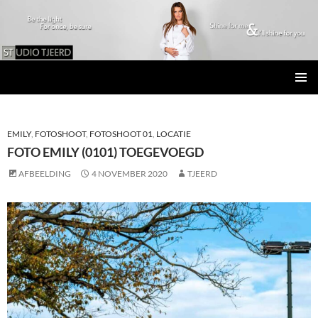
Studio Tjeerd
GA
PRIMAI
NAAR
MENU
DE
INHOUD
EMILY
,
FOTOSHOOT
,
FOTOSHOOT 01
,
LOCATIE
FOTO EMILY (0101) TOEGEVOEGD
AFBEELDING
4 NOVEMBER 2020
TJEERD