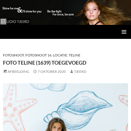
Studio Tjeerd
GA
PRIMAI
NAAR
MENU
DE
INHOUD
FOTOSHOOT
,
FOTOSHOOT 16
,
LOCATIE
,
TELINE
FOTO TELINE (1639) TOEGEVOEGD
AFBEELDING
7 OKTOBER 2020
TJEERD