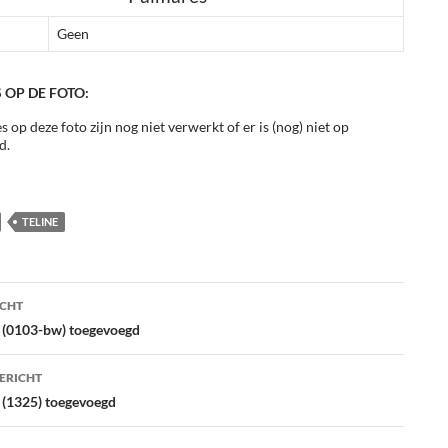
Geen
 OP DE FOTO:
s op deze foto zijn nog niet verwerkt of er is (nog) niet op
d.
TELINE
ht
ICHT
atie
 (0103-bw) toegevoegd
ERICHT
e (1325) toegevoegd