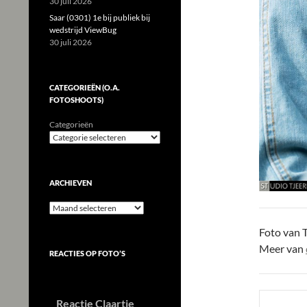
30 juli 2026
Saar (0301) 1e bij publiek bij
wedstrijd ViewBug
30 juli 2026
CATEGORIEËN (O.A.
FOTOSHOOTS)
Categorieën
ARCHIEVEN
Archieven
Foto van T
Meer van
REACTIES OP FOTO’S
Reactie Claartje