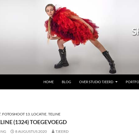
GA NAAR DE INHOUD
HOME
BLOG
OVER STUDIO TJEERD
PORTFO
T
,
FOTOSHOOT 13
,
LOCATIE
,
TELINE
LINE (1324) TOEGEVOEGD
ING
8 AUGUSTUS 2020
TJEERD