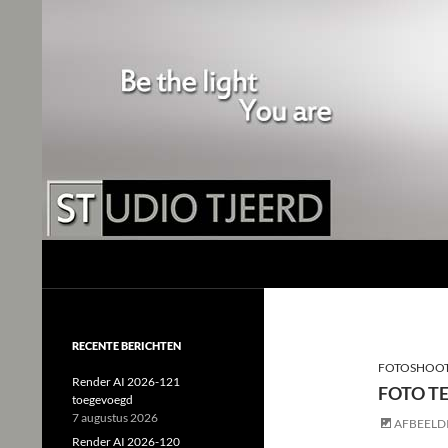
Studio Tjeerd
Shine for me and I'll shine for you
RECENTE BERICHTEN
FOTOSHOO
Render AI 2026-121
FOTO TE
toegevoegd
7 augustus 2026
AFBEELD
Render AI 2026-120