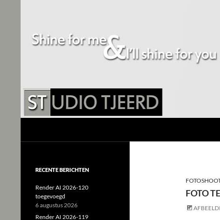
Studio Tjeerd
Shine for me and I'll shine for you
RECENTE BERICHTEN
FOTOSHOO
Render AI 2026-120
FOTO TE
toegevoegd
6 augustus 2026
AFBEELD
Render AI 2026-119