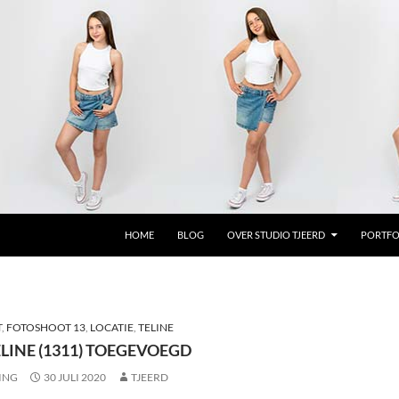
GA NAAR DE INHOUD
HOME
BLOG
OVER STUDIO TJEERD
PORTFO
T
,
FOTOSHOOT 13
,
LOCATIE
,
TELINE
LINE (1311) TOEGEVOEGD
ING
30 JULI 2020
TJEERD