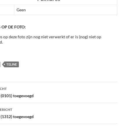
Geen
 OP DE FOTO:
s op deze foto zijn nog niet verwerkt of er is (nog) niet op
d.
TELINE
ht
ICHT
atie
 (0101) toegevoegd
ERICHT
e (1312) toegevoegd