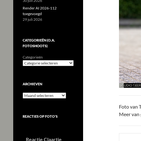
30 juli 2026
Render AI 2026-112
toegevoegd
29 juli 2026
CATEGORIEËN (O.A.
FOTOSHOOTS)
Categorieën
ARCHIEVEN
Archieven
Foto van T
Meer van
REACTIES OP FOTO’S
Reactie Claartje