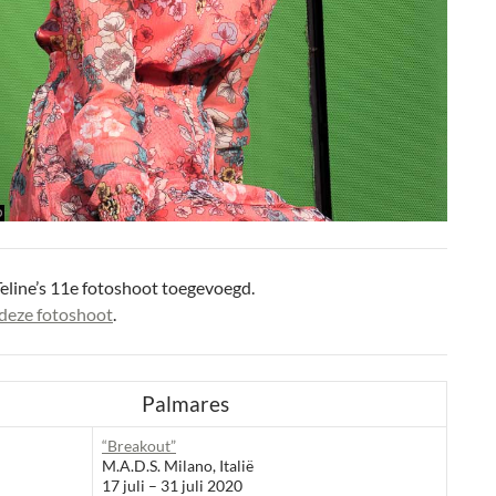
eline’s 11e fotoshoot toegevoegd.
deze fotoshoot
.
Palmares
“Breakout”
M.A.D.S. Milano, Italië
17 juli – 31 juli 2020