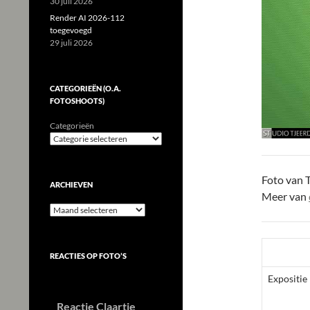
30 juli 2026
Render AI 2026-112
toegevoegd
29 juli 2026
CATEGORIEËN (O.A.
FOTOSHOOTS)
Categorieën
Foto van T
ARCHIEVEN
Meer van
Archieven
REACTIES OP FOTO’S
Expositie
Reactie Claartje