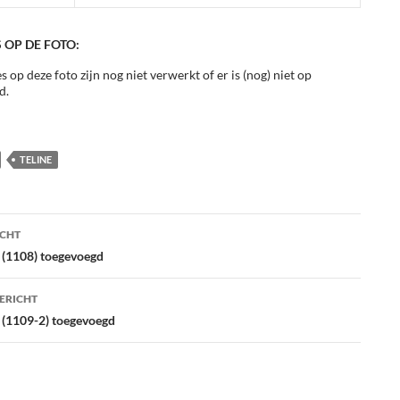
 OP DE FOTO:
s op deze foto zijn nog niet verwerkt of er is (nog) niet op
d.
TELINE
ht
ICHT
atie
e (1108) toegevoegd
ERICHT
e (1109-2) toegevoegd