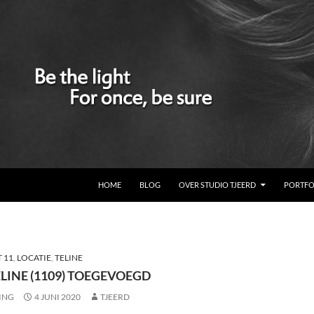
GA NAAR DE INHOUD
HOME
BLOG
OVER STUDIO TJEERD
PORTFO
 11
,
LOCATIE
,
TELINE
LINE (1109) TOEGEVOEGD
ING
4 JUNI 2020
TJEERD