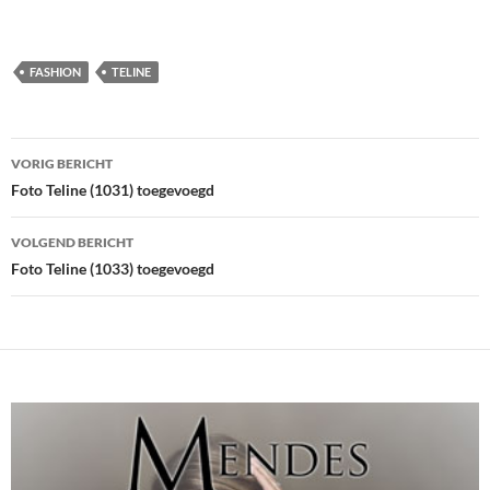
FASHION
TELINE
Bericht
VORIG BERICHT
navigatie
Foto Teline (1031) toegevoegd
VOLGEND BERICHT
Foto Teline (1033) toegevoegd