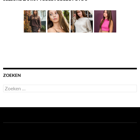
ZOEKEN
Zoeken
naar: