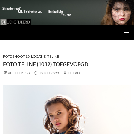
Studio Tjeerd
GA
PRIMAI
NAAR
MENU
DE
INHOUD
FOTOSHOOT 10
,
LOCATIE
,
TELINE
FOTO TELINE (1032) TOEGEVOEGD
AFBEELDING
30 MEI 2020
TJEERD