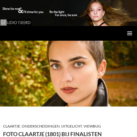
Studio Tjeerd
GA
PRIMAI
NAAR
MENU
DE
INHOUD
CLAARTJE
,
ONDERSCHEIDINGEN
,
UITGELICHT
,
VIEWBUG
FOTO CLAARTJE (1801) BIJ FINALISTEN