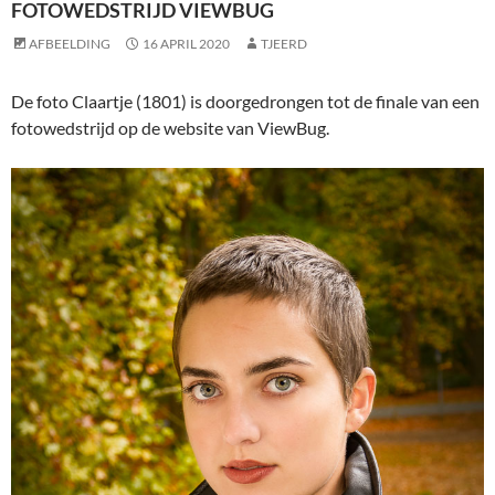
FOTOWEDSTRIJD VIEWBUG
AFBEELDING
16 APRIL 2020
TJEERD
De foto Claartje (1801) is doorgedrongen tot de finale van een
fotowedstrijd op de website van ViewBug.