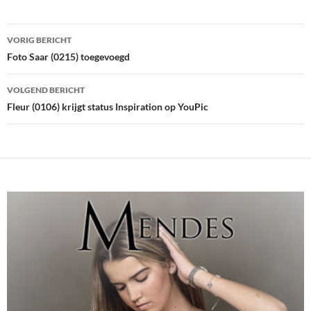
Bericht
VORIG BERICHT
navigatie
Foto Saar (0215) toegevoegd
VOLGEND BERICHT
Fleur (0106) krijgt status Inspiration op YouPic