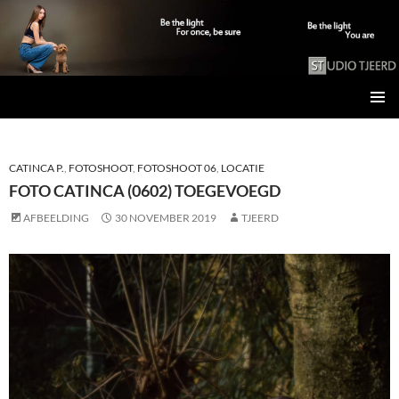
Studio Tjeerd
GA
PRIMAI
NAAR
MENU
DE
INHOUD
CATINCA P.
,
FOTOSHOOT
,
FOTOSHOOT 06
,
LOCATIE
FOTO CATINCA (0602) TOEGEVOEGD
AFBEELDING
30 NOVEMBER 2019
TJEERD