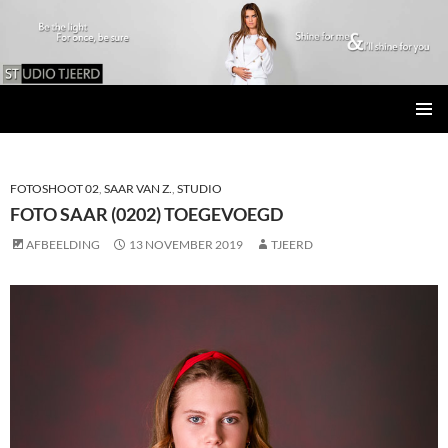
Studio Tjeerd
GA
PRIMAI
NAAR
MENU
DE
INHOUD
FOTOSHOOT 02
,
SAAR VAN Z.
,
STUDIO
FOTO SAAR (0202) TOEGEVOEGD
AFBEELDING
13 NOVEMBER 2019
TJEERD