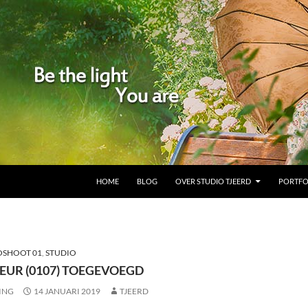
GA NAAR DE INHOUD
HOME
BLOG
OVER STUDIO TJEERD
PORTFO
OSHOOT 01
,
STUDIO
EUR (0107) TOEGEVOEGD
ING
14 JANUARI 2019
TJEERD