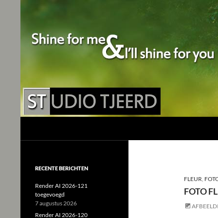
Studio Tjeerd
Shine for me and I'll shine for you
RECENTE BERICHTEN
FLEUR
,
FOT
Render AI 2026-121
FOTO FL
toegevoegd
7 augustus 2026
AFBEELD
Render AI 2026-120