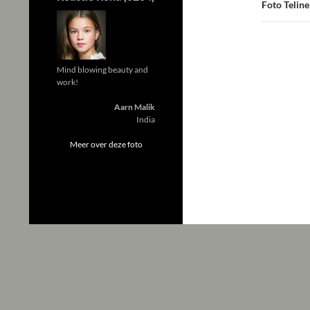
Foto Telin
Mind blowing beauty and
work!
Aarn Malik
India
Meer over deze foto