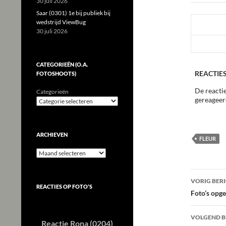
30 juli 2026
Saar (0301) 1e bij publiek bij
wedstrijd ViewBug
30 juli 2026
CATEGORIEËN (O.A.
REACTIES
FOTOSHOOTS)
De reactie
Categorieën
gereageer
ARCHIEVEN
FLEUR
Archieven
Beric
VORIG BER
REACTIES OP FOTO’S
navig
Foto’s opge
VOLGEND B
Reactie Rona (0204)