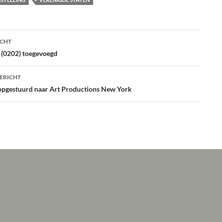
ht
ICHT
atie
e (0202) toegevoegd
ERICHT
 opgestuurd naar Art Productions New York