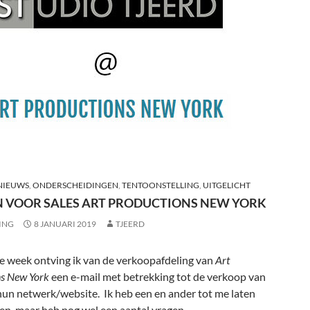
NIEUWS
,
ONDERSCHEIDINGEN
,
TENTOONSTELLING
,
UITGELICHT
 VOOR SALES ART PRODUCTIONS NEW YORK
ING
8 JANUARI 2019
TJEERD
ge week ontving ik van de verkoopafdeling van
Art
ns New York
een e-mail met betrekking tot de verkoop van
 hun netwerk/website. Ik heb een en ander tot me laten
en, maar heb nog wel een aantal vragen.