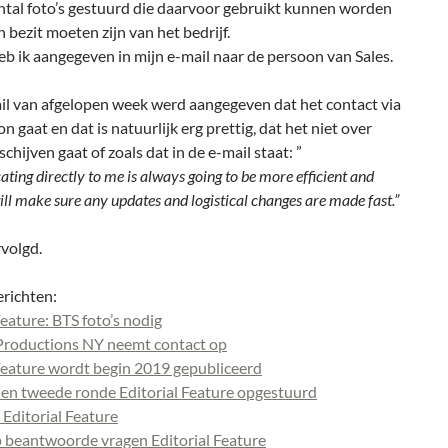
ental foto’s gestuurd die daarvoor gebruikt kunnen worden
in bezit moeten zijn van het bedrijf.
b ik aangegeven in mijn e-mail naar de persoon van Sales.
ail van afgelopen week werd aangegeven dat het contact via
n gaat en dat is natuurlijk erg prettig, dat het niet over
chijven gaat of zoals dat in de e-mail staat: ”
ing directly to me is always going to be more efficient and
will make sure any updates and logistical changes are made fast.”
volgd.
erichten:
Feature: BTS foto’s nodig
 Productions NY neemt contact op
 Feature wordt begin 2019 gepubliceerd
n tweede ronde Editorial Feature opgestuurd
Editorial Feature
p beantwoorde vragen Editorial Feature