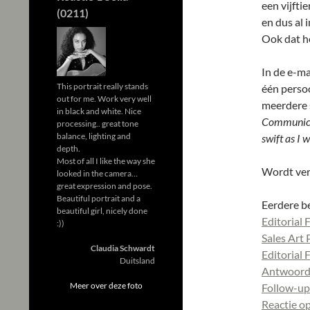
een vijfti
(0211)
en dus al 
Ook dat he
In de e-m
This portrait really stands
één persoo
out for me. Work very well
meerdere s
in black and white. Nice
Communicat
processing.. great tone
balance, lighting and
swift as I 
depth.
Most of all I like the way she
Wordt ver
looked in the camera…
great expression and pose.
Beautiful portrait and a
Eerdere b
beautiful girl, nicely done
Editorial 
:))
Sales Art
Claudia Schwardt
Editorial
Duitsland
Antwoorde
Meer over deze foto
Follow-up 
Reactie o