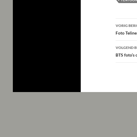
Beric
VORIG BER
navig
Foto Telin
VOLGEND B
BTS foto’s