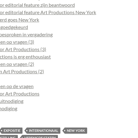
r editorial feature zijn beantwoord
or editorial feature Art Productions New York
eerd goes New York
 goedgekeurd
esproken in vergadering
n op vragen (3)
or Art Productions (3)
tions is erg enthousiast
n op vragen (2)
n Art Productions (2)
en op de vragen
or Art Productions
itnodiging
nodiging
EXPOSITIE
INTERNATIONAAL
NEW YORK
STELLING
VERENIGDE STATEN