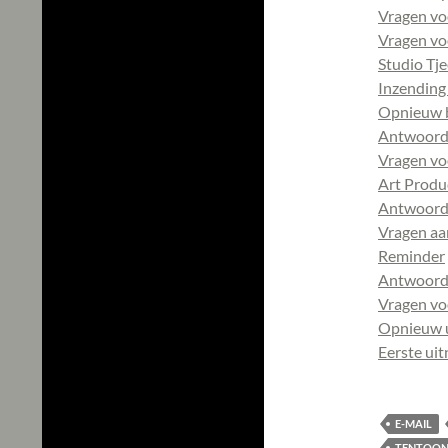
Vragen voo
Vragen vo
Studio Tj
Inzending
Opnieuw b
Antwoorde
Vragen vo
Art Produc
Antwoorde
Vragen aa
Reminder
Antwoord
Vragen vo
Opnieuw u
Eerste uit
E-MAIL
TENTOON