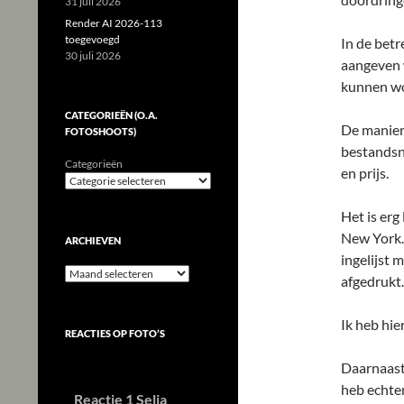
31 juli 2026
Render AI 2026-113
toegevoegd
In de betr
30 juli 2026
aangeven w
kunnen w
CATEGORIEËN (O.A.
De manier
FOTOSHOOTS)
bestandsna
Categorieën
en prijs.
Het is erg 
New York. 
ARCHIEVEN
ingelijst
Archieven
afgedrukt.
Ik heb hie
REACTIES OP FOTO’S
Daarnaast 
heb echte
Reactie 1 Selia