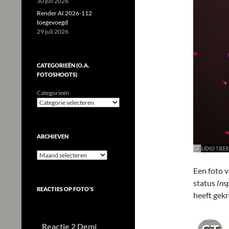
30 juli 2026
Render AI 2026-112
toegevoegd
29 juli 2026
CATEGORIEËN (O.A.
FOTOSHOOTS)
Categorieën
ARCHIEVEN
Archieven
Een foto v
status
Ins
REACTIES OP FOTO’S
heeft gekr
Reactie 2 Demi