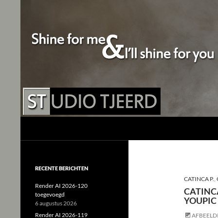
Studio Tjeerd
Shine for me and I'll shine for you
RECENTE BERICHTEN
CATINCA P.
,
Render AI 2026-120
CATINCA
toegevoegd
YOUPIC
6 augustus 2026
Render AI 2026-119
AFBEELD