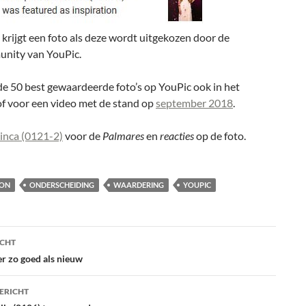
 krijgt een foto als deze wordt uitgekozen door de
nity van YouPic.
de 50 best gewaardeerde foto’s op YouPic ook in het
f voor een video met de stand op
september 2018
.
inca (0121-2)
voor de
Palmares
en
reacties
op de foto.
ION
ONDERSCHEIDING
WAARDERING
YOUPIC
ht
ICHT
atie
er zo goed als nieuw
ERICHT