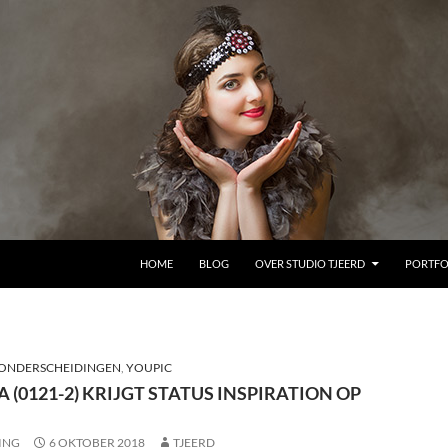
GA NAAR DE INHOUD
HOME
BLOG
OVER STUDIO TJEERD
PORTFO
ONDERSCHEIDINGEN
,
YOUPIC
 (0121-2) KRIJGT STATUS INSPIRATION OP
ING
6 OKTOBER 2018
TJEERD