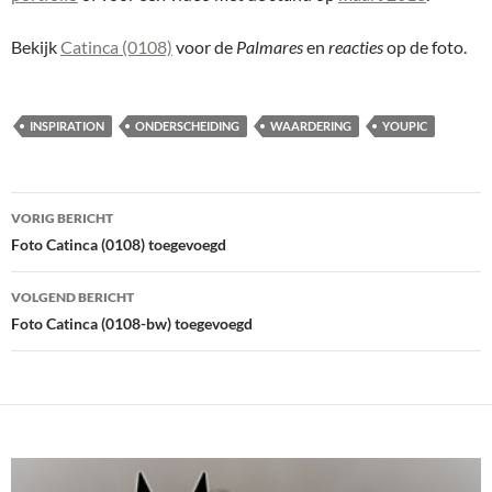
Bekijk
Catinca (0108)
voor de
Palmares
en
reacties
op de foto.
INSPIRATION
ONDERSCHEIDING
WAARDERING
YOUPIC
Bericht
VORIG BERICHT
navigatie
Foto Catinca (0108) toegevoegd
VOLGEND BERICHT
Foto Catinca (0108-bw) toegevoegd