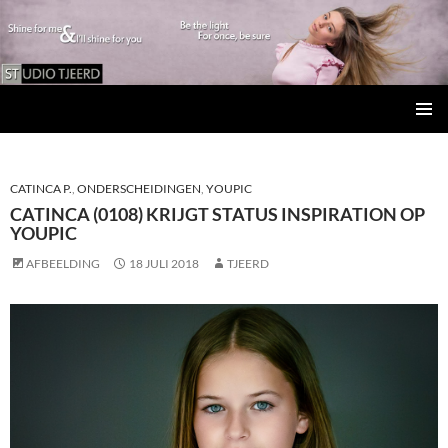
Studio Tjeerd
GA
PRIMAI
NAAR
MENU
DE
INHOUD
CATINCA P.
,
ONDERSCHEIDINGEN
,
YOUPIC
CATINCA (0108) KRIJGT STATUS INSPIRATION OP
YOUPIC
AFBEELDING
18 JULI 2018
TJEERD